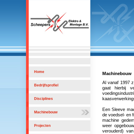
Home
Machinebouw
Al vanaf 1997 z
Bedrijfsprofiel
gaat hierbij 
voedingsin
kaasverwerking
Disciplines
Een Sleeve mac
Machinebouw
de voedsel- en f
machine gedem
weer opgebouw
Projecten
verouderd) va